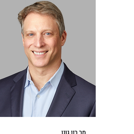
מר רון גונן