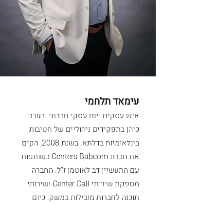
עימאד תלחמי
איש עסקים ויזם
עסקי חברתי.
בעברו
כיהן בתפקידים ניהוליים של חטיבות
בינלאומיות בדלתא. בשנת 2008, הקים
את חברת Centers Babcom
בשותפות
עם התעשיין דב לאוטמן ז"ל. החברה
מספקת שירותי Center Call
ושירותי
תוכנה לחברות מובילות במשק.
כיום
החברה מעסיקה כ– 5000
עובדים ערבים