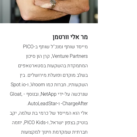
מר אלי וורטמן
מייסד שותף ומנכ"ל שותף ב-PICO
Venture Partners, קרן הון סיכון
המתמקדת בהשקעות בסטארטאפים
בשלב מוקדם ופועלת מירושלים. בין
השקעותיו, חברות כמו Vroom, ו-Spot.io
שנרכשה על-ידי NetApp, ובנוסף - Gloat,
ChargeAfter- ו-AutoLeadStar.
אלי הוא המייסד של כרמי בת שלמה, יקב
בוטיק בצפון ישראל, ו-PICO Kids, יוזמה
חברתית שמקדמת חינוך למקצועות