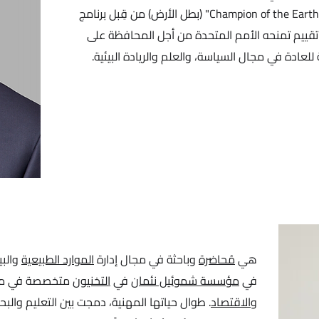
البيئية، من ضمنها كونه معروفًا بأنه "Champion of the Earth" (بطل الأرض) من قِبل برنامج
ى تقييم تمنحه الأمم المتحدة من أجل المحافظة على
 للعادة في مجال السياسة، والعلم والريادة البيئية.
هي
مُحاضرة
وباحثة في مجال إدارة
الموارد الطبيعية
والبي
في
مؤسسة شموئيل نئمان
في
التخنيون
متخصصة في مجال
و
الاقتصاد
. طوال حياتها المهنية، دمجت بين التعليم وال