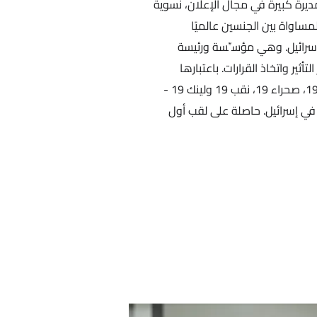
يرة كبيرة في مجال الإعلان، نسوية
مساواة بين الجنسين عالميًا
إسرائيل. وهي مؤسِّسة ورئيسة
ثير واتخاذ القرارات. باعتبارها
مؤسِّسةً لمجموعة تسعة-عشرة، تقود نشاطات قلب 19، صحراء 19، نقب 19 ولينك 19 -
في إسرائيل. حاصلة على لقب أول