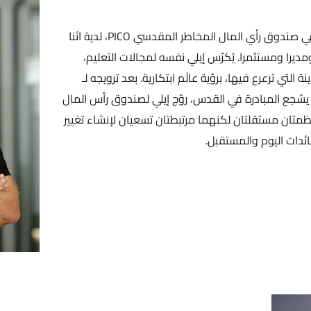
مؤسس مشارك ومدير عام مشارك في صندوق رأي المال المخاطر المقدسي PICO، لدية اثنا
ومديرا ومستثمرا. يُكرّس إيلي نفسه لمجالات التعليم،
ة التي ترعرع فيها، برؤية عالَم ابتكارية. بعد ترويجه لـ
تصادي يشجع المبادرة في القدس، روّج إيلي لصندوق رأس المال
و PICO Kids وهما منظمتان مستقلتان لكنهما مرتبطتان تسعيان لإنشاء تغيير
ئدات اليوم والمستقبل.