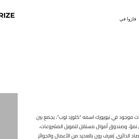
RIZE
فازوا في
ات موجود في نيويورك اسمه "كلوزد لوب"، يجمع بين
نموّ، وصندوق أموال مستقل لتمويل المشروعات،
اد الدائري. يُعرف رون بالعديد من الأعمال والجوائز