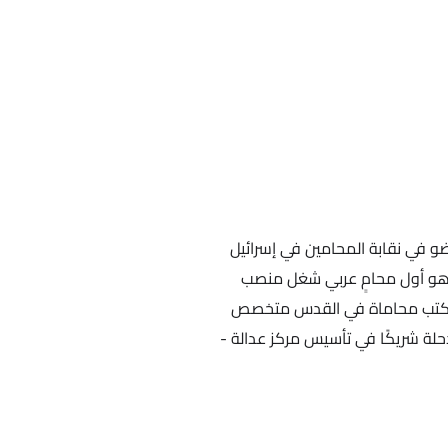
و في نقابة المحامين في إسرائيل
يورك وكذلك في شبكة القيادة العالمية لـ Aspen. هو أول محامٍ عربي شغل منصب
س مكتب محاماة في القدس متخصص
دحلة شريكًا في تأسيس مركز عدالة -