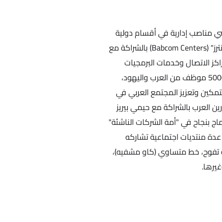
ي مناصب إدارية في أقسام دولية
بشركة "ديلتا"، وفي عام 2008 أسس شركة "بابكوم سنترز" (Babcom Centers) بالشراكة مع
كز الاتصال وخدمات البرمجيات
للشركات الرائدة في الاقتصاد، وهي توظف حالياً نحو 5000 موظف من العرب واليهود،
مكين وتعزيز المجتمع العربي في
ن" للمبادرين العرب بالشراكة مع حيمي بيريز
اج بنجاح في "أمة الشركات الناشئة"
عدة منتديات اجتماعية تشاركه
ية تفوح، خط متساوي (كاو مشفيه)،
غيرها.