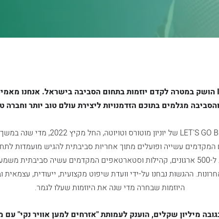
ISRAEL EARTH PRIZE הושק במטרה לקדם יוזמות בתחום הסביבה בישראל. אנחנו
הסביבה מגלמים בתוכם הזדמנויות ליצירת עולם טוב יותר וחברה טו
ם המקדמים עשייה ופועלים מתוך אחריות סביבתית להגיש מועמדות לתחר
לקבל את תמיכתנו. קרוב ל-500 ארגונים, קהילות וסטארטאפים המקדמים עשיה סביבת
רונות. ההגשות נבחנו על-ידי וועדת שיפוט מקצועית, ייעודית, עצמאית ו
היוזמות שבחרה מדי שנה את היוזמות שעלו לגמר.
ס לשנת 2024, בגובה מיליון שקלים, הוענק לעמותת "אזרחים למען אוויר נקי" 