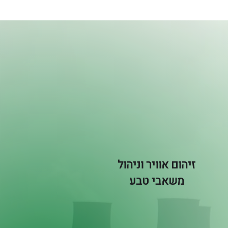
זיהום אוויר וניהול
משאבי טבע