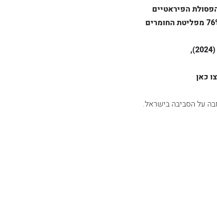
הפסולת הפיראטיים
ברחבי ישראל וזיהוי מוקדי סיכון לשריפות פסולת - גורם זיהום אוויר עיקרי, האחראי ל-76% מפליטת החומרים
ו כאן
בה על הסביבה בישראל.